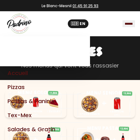
Le Blanc-Mesnil
01 45 91 25 93
🇬🇧 EN
NOS OFFRES
Nos menus qui vont vous rassasier
Accueil
Pizzas
Pastas & Paninis
Tex-Mex
Salades & Gratin