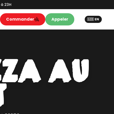
H à 23H
Commander
Appeler
🇬🇧 EN
ZZA AU
T