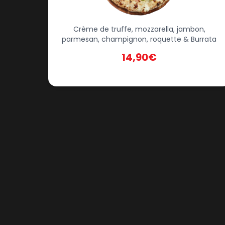
Crème de truffe, mozzarella, jambon,
parmesan, champignon, roquette & Burrata
14,90€