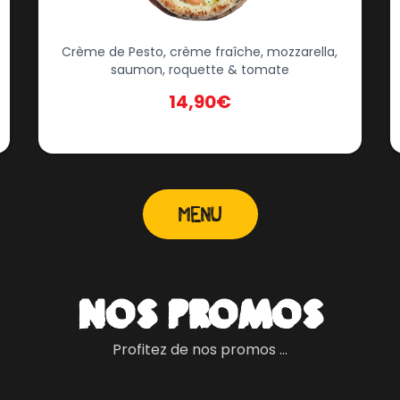
Crème de Pesto, crème fraîche, mozzarella,
saumon, roquette & tomate
14,90€
MENU
NOS PROMOS
Profitez de nos promos ...