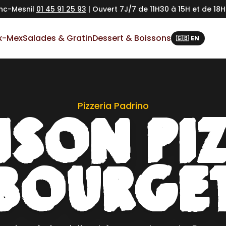
anc-Mesnil
01 45 91 25 93
| Ouvert 7J/7 de 11H30 à 15H et de 18
x-Mex
Salades & Gratin
Dessert & Boissons
🇬🇧 EN
Pizzeria Padrino
ISON PI
BOURGE