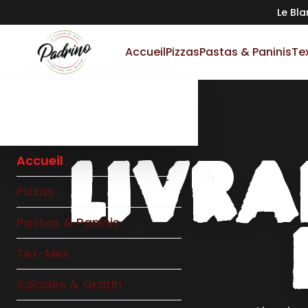
Le Bl
Accueil
Pizzas
Pastas & Paninis
Te
LIVRA
Accueil
Pizzas
Pastas & Paninis
Tex-Mex
Salades & Gratin