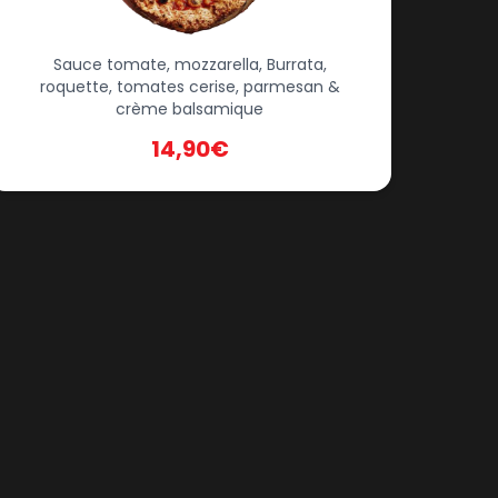
Sauce tomate, mozzarella, Burrata,
roquette, tomates cerise, parmesan &
crème balsamique
14,90€