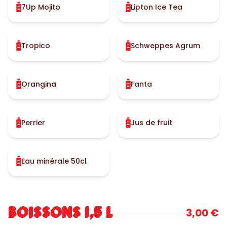
7Up Mojito
Lipton Ice Tea
Tropico
Schweppes Agrum
Orangina
Fanta
Perrier
Jus de fruit
Eau minérale 50cl
BOISSONS 1,5 L
3,00 €