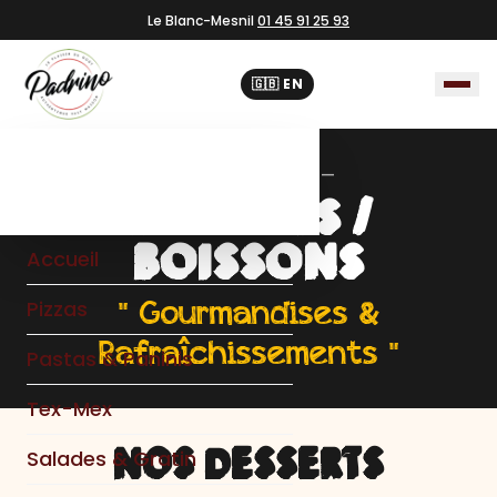
Le Blanc-Mesnil
01 45 91 25 93
🇬🇧 EN
— CHEZ PADRINO —
DESSERTS /
BOISSONS
Accueil
" Gourmandises &
Pizzas
Rafraîchissements "
Pastas & Paninis
Tex-Mex
NOS DESSERTS
Salades & Gratin