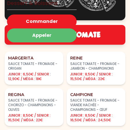
Dessert & Boissons
Commander
BASE SAUCE TOMATE
Appeler
MARGERITA
REINE
SAUCE TOMATE - FROMAGE -
SAUCE TOMATE - FROMAGE -
ORIGAN
JAMBON - CHAMPIGNONS
JUNIOR : 6,50€ / SENIOR :
JUNIOR : 8,50€ / SENIOR :
12,90€ / MÉGA : 18€
15,50€ / MÉGA : 22€
REGINA
CAMPIONE
SAUCE TOMATE - FROMAGE -
SAUCE TOMATE - FROMAGE -
CHORIZO - CHAMPIGNONS -
VIANDE HACHÉE -
OLIVES
CHAMPIGNONS - ŒUF
JUNIOR : 8,50€ / SENIOR :
JUNIOR : 8,50€ / SENIOR :
15,50€ / MÉGA : 22€
16,50€ / MÉGA : 24,50€