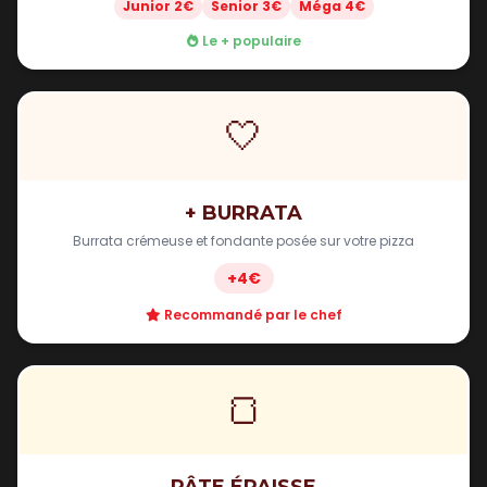
Junior 2€
Senior 3€
Méga 4€
Le + populaire
🤍
+ BURRATA
Burrata crémeuse et fondante posée sur votre pizza
+4€
Recommandé par le chef
🍞
PÂTE ÉPAISSE