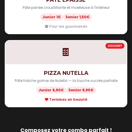
Pâte panée croustillante et moelleuse à l'intérieur
Junior 1€
Senior 1,50€
Pour les gourmands
DESSERT
🍫
PIZZA NUTELLA
Pâte fraîche garnie de Nutella — la touche sucrée parfaite
Junior 6,90€
Senior 8,90€
Terminez en beauté
Composez votre combo parfait !