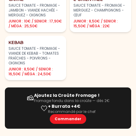
SAUCE TOMATE - FROMAGE -
SAUCE TOMATE - FROMAGE -
JAMBON - VIANDE HACHÉE -
MERGUEZ - CHAMPIGNONS -
MERGUEZ - OIGNONS
ŒUF
JUNIOR : 10€ / SENIOR : 17,90€
JUNIOR : 8,50€ / SENIOR :
/ MÉGA : 25,50€
15,50€ / MÉGA : 22€
KEBAB
SAUCE TOMATE - FROMAGE -
VIANDE DE KEBAB - TOMATES
FRAÎCHES - POIVRONS -
OIGNONS
JUNIOR : 8,50€ / SENIOR :
16,50€ / MÉGA : 24,50€
Ajoutez la Croûte Fromage !
🧀
Fromage fondu dans la croûte — dès 2€
+ Burrata +4€
🤍
Recommandé par le chef
Commander