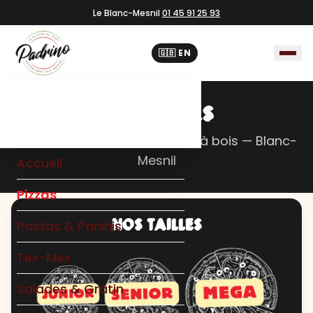
Le Blanc-Mesnil
01 45 91 25 93
🇬🇧 EN
NOS PIZZAS
Faites maison, cuites au four à bois — Blanc-
Mesnil
Accueil
Pizzas
NOS TAILLES
Pastas & Paninis
Tex-Mex
Salades & Gratin